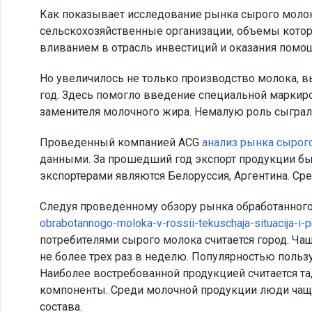
Как показывает исследование рынка сырого молок
сельскохозяйственные организации, объемы которы
вливанием в отрасль инвестиций и оказания помощ
Но увеличилось не только производство молока, в
год. Здесь помогло введение специальной маркиро
заменителя молочного жира. Немалую роль сыгра
Проведенный компанией ACG
анализ рынка сырог
данными. За прошедший год экспорт продукции б
экспортерами являются Белоруссия, Аргентина. Ср
Следуя проведенному обзору рынка обработанног
obrabotannogo-moloka-v-rossii-tekuschaja-situacija-i
потребителями сырого молока считается город. Ча
не более трех раз в неделю. Популярностью пользу
Наиболее востребованной продукцией считается та
компоненты. Среди молочной продукции люди чаще
состава.