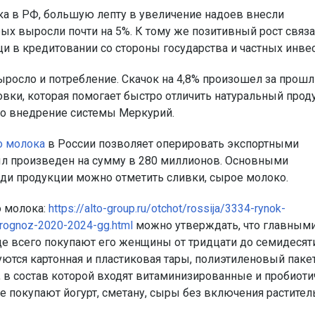
а в РФ, большую лепту в увеличение надоев внесли
х выросли почти на 5%. К тому же позитивный рост связа
и в кредитовании со стороны государства и частных инве
ыросло и потребление. Скачок на 4,8% произошел за прош
вки, которая помогает быстро отличить натуральный проду
ло внедрение системы Меркурий.
о молока
в России позволяет оперировать экспортными
ыл произведен на сумму в 280 миллионов. Основными
еди продукции можно отметить сливки, сырое молоко.
о молока:
https://alto-group.ru/otchot/rossija/3334-rynok-
-prognoz-2020-2024-gg.html
можно утверждать, что главным
ще всего покупают его женщины от тридцати до семидесят
ются картонная и пластиковая тары, полиэтиленовый пакет
, в состав которой входят витаминизированные и пробиот
 покупают йогурт, сметану, сыры без включения растител