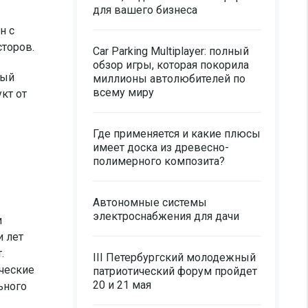
для вашего бизнеса
н с
сторов.
Car Parking Multiplayer: полный
обзор игры, которая покорила
лый
миллионы автолюбителей по
всему миру
кт от
Где применяется и какие плюсы
имеет доска из древесно-
полимерного композита?
Автономные системы
электроснабжения для дачи
и
и лет
.
III Петербургский молодежный
ические
патриотический форум пройдет
20 и 21 мая
ьного