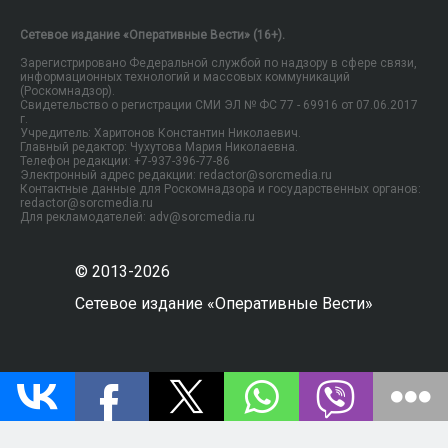
Сетевое издание «Оперативные Вести» (16+).
Зарегистрировано Федеральной службой по надзору в сфере связи,
информационных технологий и массовых коммуникаций
(Роскомнадзор).
Свидетельство о регистрации СМИ ЭЛ № ФС 77 - 69916 от 07.06.2017
г.
Учредитель: Харитонов Константин Николаевич.
Главный редактор: Чухутова Мария Николаевна.
Телефон редакции: +7-937-396-77-86
Электронный адрес редакции: redactor@sorcmedia.ru
Контактные данные для Роскомнадзора и государственных органов:
redactor@sorcmedia.ru
Для рекламодателей: adv@sorcmedia.ru
© 2013-2026
Сетевое издание «Оперативные Вести»