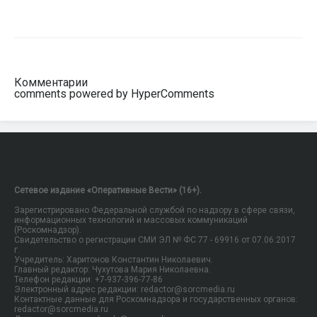
Комментарии
comments powered by HyperComments
Сетевое издание «Оперативные Вести» (16+).
Зарегистрировано Федеральной службой по надзору в сфере связи,
информационных технологий и массовых коммуникаций
(Роскомнадзор).
Свидетельство о регистрации СМИ ЭЛ № ФС 77 - 69916 от 07.06.2017
г.
Учредитель: Харитонов Константин Николаевич.
Главный редактор: Чухутова Мария Николаевна.
Телефон редакции: +7-937-396-77-86
Электронный адрес редакции: redactor@sorcmedia.ru
Контактные данные для Роскомнадзора и государственных органов:
redactor@sorcmedia.ru