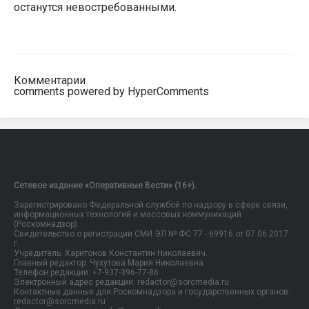
останутся невостребованными.
Комментарии
comments powered by HyperComments
Сетевое издание «Оперативные Вести» (16+).
Зарегистрировано Федеральной службой по надзору в сфере связи,
информационных технологий и массовых коммуникаций
(Роскомнадзор).
Свидетельство о регистрации СМИ ЭЛ № ФС 77 - 69916 от 07.06.2017
г.
Учредитель: Харитонов Константин Николаевич.
Главный редактор: Чухутова Мария Николаевна.
Телефон редакции: +7-937-396-77-86
Электронный адрес редакции: redactor@sorcmedia.ru
Контактные данные для Роскомнадзора и государственных органов:
redactor@sorcmedia.ru