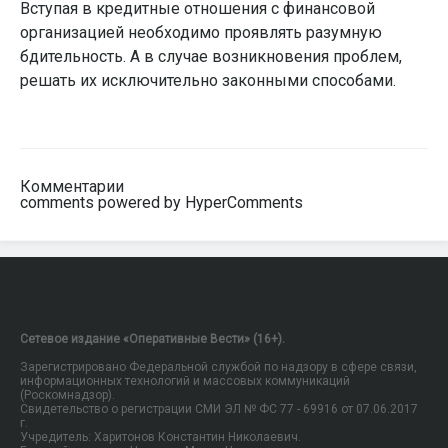
Вступая в кредитные отношения с финансовой
организацией необходимо проявлять разумную
бдительность. А в случае возникновения проблем,
решать их исключительно законными способами.
Комментарии
comments powered by HyperComments
Сетевое издание «Оперативные Вести» (16+).
Зарегистрировано Федеральной службой по надзору в сфере связи,
информационных технологий и массовых коммуникаций
(Роскомнадзор).
Свидетельство о регистрации СМИ ЭЛ № ФС 77 - 69916 от 07.06.2017
г.
Учредитель: Харитонов Константин Николаевич.