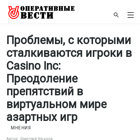
Проблемы, с которыми
сталкиваются игроки в
Casino Inc:
Преодоление
препятствий в
виртуальном мире
азартных игр
МНЕНИЯ
Автор: Дмитрий Иванов