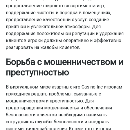
предоставление широкого ассортимента игр,
поддержание чистоты и порядка в помещениях,
предоставление качественных услуг, создание
приятной и увлекательной атмосферы. Для
поддержания положительной репутации и удержания
клиентов игроки должны оперативно и эффективно
реагировать на жалобы клиентов.
Борьба с мошенничеством и
преступностью
В виртуальном мире азартных игр Casino Inc игрокам
приходится решать проблемы, связанные с
мошенничеством и преступностью. Для
предотвращения мошенничества и обеспечения
безопасности клиентов необходимо нанимать
сотрудников службы безопасности и внедрять
системы видеонаблюдения. Кроме того, игроки