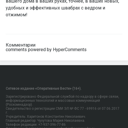
вашего дома в ваших руках, точнее, в ваших новых,
удобных и эффективных швабрах с ведром и
отжимом!
Комментарии
comments powered by HyperComments
Сетевое издание «Оперативные Вести» (16+).
Зарегистрировано Федеральной службой по надзору в сфере связи,
информационных технологий и массовых коммуникаций
(Роскомнадзор).
Свидетельство о регистрации СМИ ЭЛ № ФС 77 - 69916 от 07.06.2017
г.
Учредитель: Харитонов Константин Николаевич.
Главный редактор: Чухутова Мария Николаевна.
Телефон редакции: +7-937-396-77-86