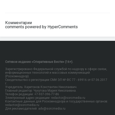
Комментарии
comments powered by HyperComments
Сетевое издание «Оперативные Вести» (16+).
Зарегистрировано Федеральной службой по надзору в сфере связи,
информационных технологий и массовых коммуникаций
(Роскомнадзор).
Свидетельство о регистрации СМИ ЭЛ № ФС 77 - 69916 от 07.06.2017
г.
Учредитель: Харитонов Константин Николаевич.
Главный редактор: Чухутова Мария Николаевна.
Телефон редакции: +7-937-396-77-86
Электронный адрес редакции: redactor@sorcmedia.ru
Контактные данные для Роскомнадзора и государственных органов:
redactor@sorcmedia.ru
Для рекламодателей: adv@sorcmedia.ru