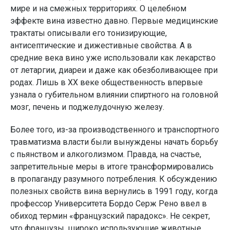
мире и на смежных территориях. О целебном
эффекте вина известно давно. Первые медицинские
трактаты описывали его тонизирующие,
антисептические и дижестивные свойства. А в
средние века вино уже использовали как лекарство
от летаргии, диареи и даже как обезболивающее при
родах. Лишь в XX веке общественность впервые
узнала о губительном влиянии спиртного на головной
мозг, печень и поджелудочную железу.
Более того, из-за производственного и транспортного
травматизма власти были вынуждены начать борьбу
с пьянством и алкоголизмом. Правда, на счастье,
запретительные меры в итоге трансформировались
в пропаганду разумного потребления. К обсуждению
полезных свойств вина вернулись в 1991 году, когда
профессор Университета Бордо Серж Рено ввел в
обиход термин «французский парадокс». Не секрет,
что французы, широко использующие животные