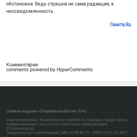
обстановки. Ведь страшна не сама радиация, а
неосведомленность.
Газета.Ru
Комментарии
comments powered by HyperComments
Сетевое издание «Оперативные Вести» (16+).
Зарегистрировано Федеральной службой по надзору в сфере связи,
информационных технологий и массовых коммуникаций
(Роскомнадзор).
Свидетельство о регистрации СМИ ЭЛ № ФС 77 - 69916 от 07.06.2017
г.