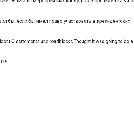
тствие Обамы на мероприятиях кандидата в президенты Хил
едил бы, если бы имел право участвовать в президентских
ident O statements and roadblocks.Thought it was going to be a
2016