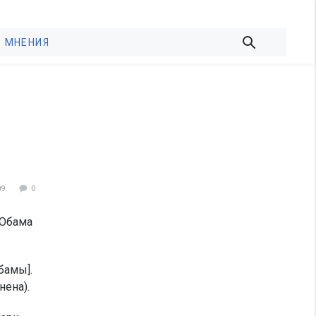
МНЕНИЯ
09
0
 Обама
бамы].
нена).