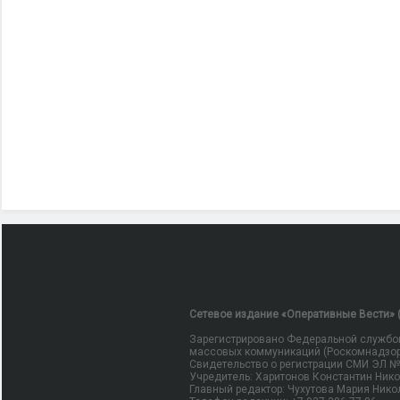
Сетевое издание «Оперативные Вести» (
Зарегистрировано Федеральной службой
массовых коммуникаций (Роскомнадзор
Свидетельство о регистрации СМИ ЭЛ № Ф
Учредитель: Харитонов Константин Ник
Главный редактор: Чухутова Мария Нико