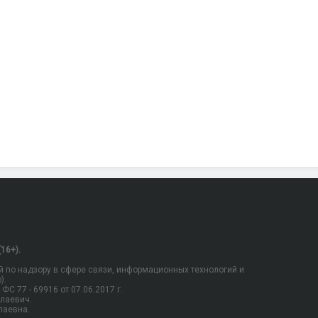
16+).
 по надзору в сфере связи, информационных технологий и
).
С 77 - 69916 от 07.06.2017 г.
олаевич.
лаевна.