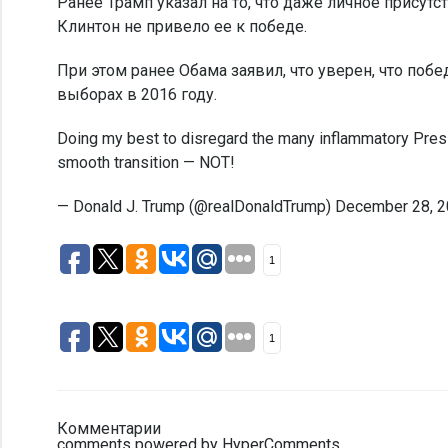
Ранее Трамп указал на то, что даже личное прису
Клинтон не привело ее к победе.
При этом ранее Обама заявил, что уверен, что поб
выборах в 2016 году.
Doing my best to disregard the many inflammatory Pres
smooth transition — NOT!
— Donald J. Trump (@realDonaldTrump) December 28, 
1
1
Комментарии
comments powered by HyperComments