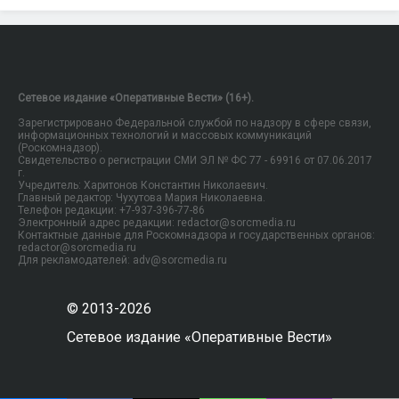
Сетевое издание «Оперативные Вести» (16+).
Зарегистрировано Федеральной службой по надзору в сфере связи,
информационных технологий и массовых коммуникаций
(Роскомнадзор).
Свидетельство о регистрации СМИ ЭЛ № ФС 77 - 69916 от 07.06.2017
г.
Учредитель: Харитонов Константин Николаевич.
Главный редактор: Чухутова Мария Николаевна.
Телефон редакции: +7-937-396-77-86
Электронный адрес редакции: redactor@sorcmedia.ru
Контактные данные для Роскомнадзора и государственных органов:
redactor@sorcmedia.ru
Для рекламодателей: adv@sorcmedia.ru
© 2013-2026
Сетевое издание «Оперативные Вести»