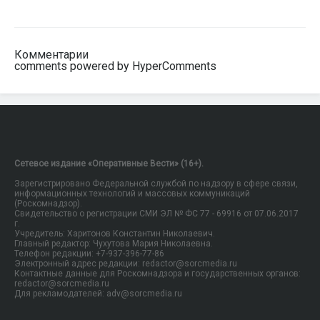
Комментарии
comments powered by HyperComments
Сетевое издание «Оперативные Вести» (16+).
Зарегистрировано Федеральной службой по надзору в сфере связи,
информационных технологий и массовых коммуникаций
(Роскомнадзор).
Свидетельство о регистрации СМИ ЭЛ № ФС 77 - 69916 от 07.06.2017
г.
Учредитель: Харитонов Константин Николаевич.
Главный редактор: Чухутова Мария Николаевна.
Телефон редакции: +7-937-396-77-86
Электронный адрес редакции: redactor@sorcmedia.ru
Контактные данные для Роскомнадзора и государственных органов:
redactor@sorcmedia.ru
Для рекламодателей: adv@sorcmedia.ru