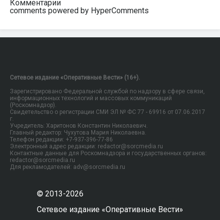
Комментарии
comments powered by HyperComments
Сетевое издание «Оперативные Вести» (16+).
Зарегистрировано Федеральной службой по надзору в сфере связи,
информационных технологий и массовых коммуникаций
(Роскомнадзор).
Свидетельство о регистрации СМИ ЭЛ № ФС 77 - 69916 от 07.06.2017
г.
Учредитель: Харитонов Константин Николаевич.
Главный редактор: Чухутова Мария Николаевна.
Телефон редакции: +7-937-396-77-86
Электронный адрес редакции: redactor@sorcmedia.ru
Контактные данные для Роскомнадзора и государственных органов:
redactor@sorcmedia.ru
Для рекламодателей: adv@sorcmedia.ru
© 2013-2026
Сетевое издание «Оперативные Вести»