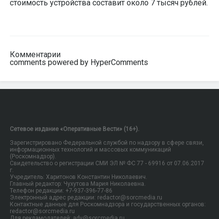
стоимость устройства составит около 7 тысяч рублей.
Комментарии
comments powered by HyperComments
Сетевое издание «Оперативные Вести» (16+).
Зарегистрировано Федеральной службой по надзору в сфере связи,
информационных технологий и массовых коммуникаций
(Роскомнадзор).
Свидетельство о регистрации СМИ ЭЛ № ФС 77 - 69916 от 07.06.2017
г.
Учредитель: Харитонов Константин Николаевич.
Главный редактор: Чухутова Мария Николаевна.
Телефон редакции: +7-937-396-77-86
Электронный адрес редакции: redactor@sorcmedia.ru
Контактные данные для Роскомнадзора и государственных органов:
redactor@sorcmedia.ru
Для рекламодателей: adv@sorcmedia.ru