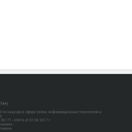
16+).
 по надзору в сфере связи, информационных технологий и
).
С 77 - 69916 от 07.06.2017 г.
олаевич.
лаевна.