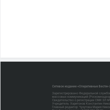
Сетевое издание «Оперативные Вести» (
Зарегистрировано Федеральной службой
массовых коммуникаций (Роскомнадзор
Свидетельство о регистрации СМИ ЭЛ № Ф
Учредитель: Харитонов Константин Ник
Главный редактор: Чухутова Мария Нико