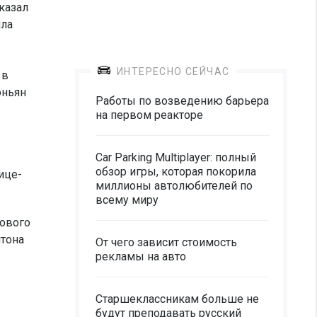
казал
ила
ИНТЕРЕСНО СЕЙЧАС
 в
оньян
Работы по возведению барьера
на первом реакторе
Car Parking Multiplayer: полный
обзор игры, которая покорила
ице-
миллионы автолюбителей по
всему миру
мового
нтона
От чего зависит стоимость
рекламы на авто
Старшеклассникам больше не
будут преподавать русский