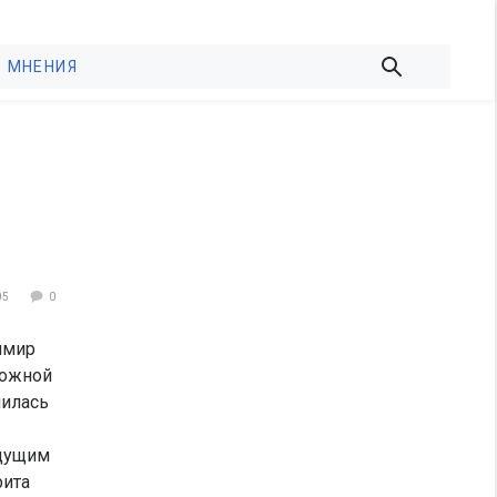
МНЕНИЯ
05
0
имир
можной
нилась
удущим
рита