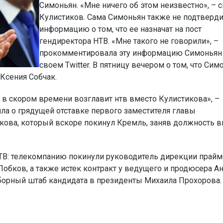
Симоньян. «Мне ничего об этом неизвестно», – с
Кулистиков. Сама Симоньян также не подтверд
информацию о том, что ее назначат на пост
гендиректора НТВ. «Мне такого не говорили», –
прокомментировала эту информацию Симоньян
своем Twitter. В пятницу вечером о том, что Сим
Ксения Собчак.
 в скором времени возглавит нтв вместо Кулистикова», –
щила о грядущей отставке первого заместителя главы
кова, который вскоре покинул Кремль, заняв должность в
 НТВ: телекомпанию покинули руководитель дирекции прай
обков, а также истек контракт у ведущего и продюсера А
борный штаб кандидата в президенты Михаила Прохорова.