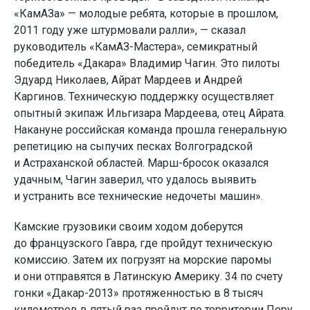
«КамАЗа» — молодые ребята, которые в прошлом,
2011 году уже штурмовали ралли», — сказал
руководитель «КамАЗ-Мастера», семикратный
победитель «Дакара» Владимир Чагин. Это пилоты
Эдуард Николаев, Айрат Мардеев и Андрей
Каргинов. Техническую поддержку осуществляет
опытный экипаж Ильгизара Мардеева, отец Айрата.
Накануне российская команда прошла генеральную
репетицию на сыпучих песках Волгоградской
и Астраханской областей. Марш-бросок оказался
удачным, Чагин заверил, что удалось выявить
и устранить все технические недочеты машин».
Камские грузовики своим ходом доберутся
до французского Гавра, где пройдут техническую
комиссию. Затем их погрузят на морские паромы
и они отправятся в Латинскую Америку. 34 по счету
гонки «Дакар-2013» протяженностью в 8 тысяч
километров в пятый раз пройдут по территории Перу,