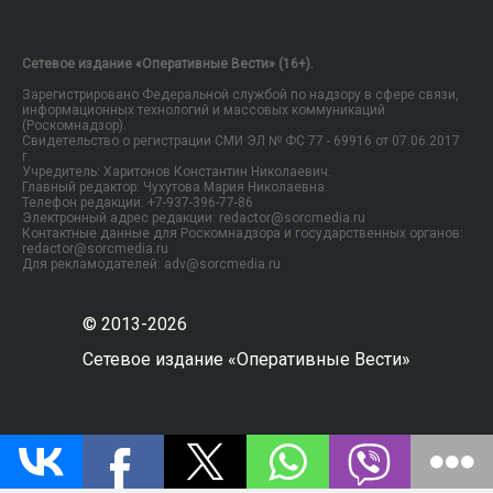
Сетевое издание «Оперативные Вести» (16+).
Зарегистрировано Федеральной службой по надзору в сфере связи,
информационных технологий и массовых коммуникаций
(Роскомнадзор).
Свидетельство о регистрации СМИ ЭЛ № ФС 77 - 69916 от 07.06.2017
г.
Учредитель: Харитонов Константин Николаевич.
Главный редактор: Чухутова Мария Николаевна.
Телефон редакции: +7-937-396-77-86
Электронный адрес редакции: redactor@sorcmedia.ru
Контактные данные для Роскомнадзора и государственных органов:
redactor@sorcmedia.ru
Для рекламодателей: adv@sorcmedia.ru
© 2013-2026
Сетевое издание «Оперативные Вести»