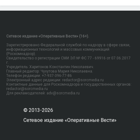
Сетевое издание «Оперативные Вести» (16+).
Зарегистрировано Федеральной службой по надзору в сфере связи,
информационных технологий и массовых коммуникаций
(Роскомнадзор).
Свидетельство о регистрации СМИ ЭЛ № ФС 77 - 69916 от 07.06.2017
г.
Учредитель: Харитонов Константин Николаевич.
Главный редактор: Чухутова Мария Николаевна.
Телефон редакции: +7-937-396-77-86
Электронный адрес редакции: redactor@sorcmedia.ru
Контактные данные для Роскомнадзора и государственных органов:
redactor@sorcmedia.ru
Для рекламодателей: adv@sorcmedia.ru
© 2013-2026
Сетевое издание «Оперативные Вести»