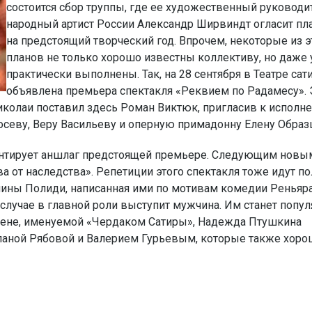
состоится сбор труппы, где ее художественный руководи
народный артист России Александр Ширвиндт огласит пл
на предстоящий творческий год. Впрочем, некоторые из э
планов не только хорошо известны коллективу, но даже
практически выполнены. Так, на 28 сентября в Театре са
объявлена премьера спектакля «Реквием по Радамесу». 
иколаи поставил здесь Роман Виктюк, пригласив к исполн
осеву, Веру Васильеву и оперную примадонну Елену Образ
арантирует аншлаг предстоящей премьере. Следующим новы
ва от наследства». Репетиции этого спектакля тоже идут 
алины Полиди, написанная ими по мотивам комедии Реньяр
 случае в главной роли выступит мужчина. Им станет попу
сцене, именуемой «Чердаком Сатиры», Надежда Птушкина
ланой Рябовой и Валерием Гурьевым, которые также хор