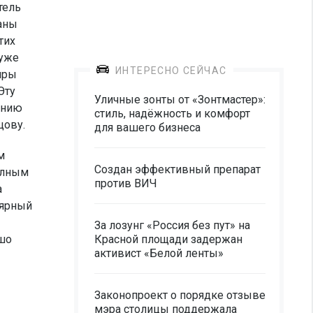
тель
аны
тих
 уже
ИНТЕРЕСНО СЕЙЧАС
тиры
Эту
Уличные зонты от «Зонтмастер»:
ению
стиль, надёжность и комфорт
цову.
для вашего бизнеса
м
Создан эффективный препарат
полным
против ВИЧ
а
лярный
За лозунг «Россия без пут» на
ошо
Красной площади задержан
активист «Белой ленты»
Законопроект о порядке отзыве
мэра столицы поддержала