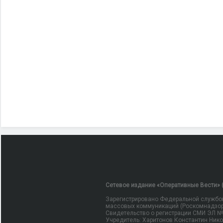
Сетевое издание «Оперативные Вести» (
Зарегистрировано Федеральной службой
массовых коммуникаций (Роскомнадзор
Свидетельство о регистрации СМИ ЭЛ № Ф
Учредитель: Харитонов Константин Ник