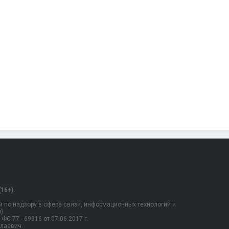
16+).
 по надзору в сфере связи, информационных технологий и
).
С 77 - 69916 от 07.06.2017 г.
олаевич.