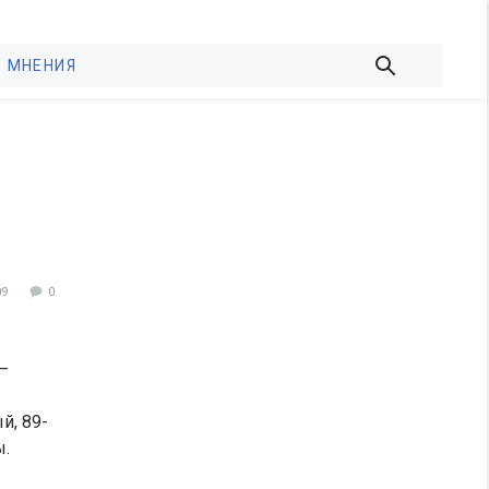
МНЕНИЯ
09
0
—
й, 89-
ы.