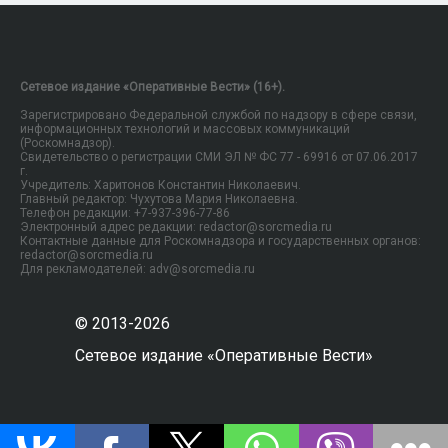
Сетевое издание «Оперативные Вести» (16+).
Зарегистрировано Федеральной службой по надзору в сфере связи,
информационных технологий и массовых коммуникаций
(Роскомнадзор).
Свидетельство о регистрации СМИ ЭЛ № ФС 77 - 69916 от 07.06.2017
г.
Учредитель: Харитонов Константин Николаевич.
Главный редактор: Чухутова Мария Николаевна.
Телефон редакции: +7-937-396-77-86
Электронный адрес редакции: redactor@sorcmedia.ru
Контактные данные для Роскомнадзора и государственных органов:
redactor@sorcmedia.ru
Для рекламодателей: adv@sorcmedia.ru
© 2013-2026
Сетевое издание «Оперативные Вести»