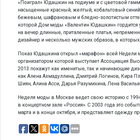
«Поиграл» Юдашкин на подиуме и с цветовой гаммо
насыщенные красный, желтый, кобальтовый сини
бежевым, шафрановым и бледно-золотистым оттенк
которой Дом моды «Валентин Юдашкин» гордится
на вечер длинные, приталенные платья, непремен
дизайнер и несколько мужских образов, в которы
Показ Юдашкина открыл «марафон» всей Недели мо
организатором которой выступает Ассоциация Высо
2013 покажут как именитые, так и начинающие диз
как Алена Ахмадуллина, Дмитрий Логинов, Кира Пл
Шиян, Алина Асси, Дарья Разумихина, Лена Василье
Неделя моды в Москве ведет свою историю с 1994
в концертном зале «Россия». С 2003 года это событ
марта и в конце октября, и представляет одежду п