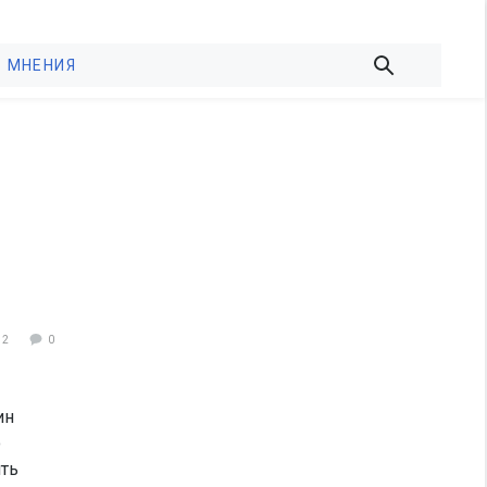
МНЕНИЯ
12
0
ин
о
ять