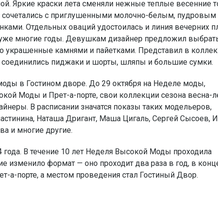
й. Яркие краски лета сменяли нежные теплые весенние т
й сочетались с приглушенными молочно-белым, пудровым
ами. Отдельных оваций удостоилась и линия вечерних пл
 уже многие годы. Девушкам дизайнер предложил выбрат
но украшенные камнями и пайетками. Представил в колле
х соединились пиджаки и шорты, шляпы и большие сумки.
ды в Гостином дворе. До 29 октября на Неделе моды,
кой Моды и Прет-а-порте, свои коллекции сезона весна-л
айнеры. В расписании значатся показы таких модельеров,
астинина, Наташа Дригант, Маша Цигаль, Сергей Сысоев, 
ва и многие другие.
 года. В течение 10 лет Неделя Высокой Моды проходила
ие изменило формат — оно проходит два раза в год, в конц
рет-а-порте, а местом проведения стал Гостиный Двор.