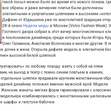
такой посыл можно было во время его нового показа, гд
все образы и даже вечерние платья были дополнены
элегантными и узорчатыми шляпками и высокими «котел
Дефиле от Юдашкина уже по многолетней традиции отк
28-й сезон
Недели моды
в Москве (Volvo Fashion Week). 
Гостиного двора собрал в этот вечер многочисленных кл
и поклонников дизайнера, среди которых были Игорь Кру
Олег Газманов, Анастасия Волочкова и многие другие. В 
а: дочка и жена. Открыла дефиле модель в элегантном бе
лнен высокой белой шляпкой.
уатировать» по любому поводу: взять с собой на пляж
ми, на выход в театр с темно-синим платьем в камнях,
о, отдельные шляпки придавали хрупким женственным обр
моделей дизайнер положил именно мужской крой. Модели
та. Женские жакеты мягких форм гармонировали с классич
у модельера комбинировались с женственными шелковым
е шарфы и галстуки-бабочки.