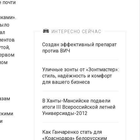
е почти
ками».
рыло
ИНТЕРЕСНО СЕЙЧАС
Зал
иентов
Создан эффективный препарат
той,
против ВИЧ
первом
лом
Уличные зонты от «Зонтмастер»:
стиль, надёжность и комфорт
для вашего бизнеса
азам
В Ханты-Мансийске подвели
итоги III Всероссийской летней
Универсиады-2012
ескими
и
Как Ганчаренко стать для
«Краснодара» белорусским