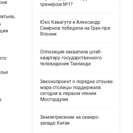
она:
тренером №1?
атьев,
Юко Кавагути и Александр
ь
Смирнов победили на Гран-при
кции
Японии
Оппозиция захватила штаб-
квартиру государственного
ето
телевидения Таиланда
Илья
Законопроект о порядке отзыве
мэра столицы поддержала
сегодня в первом чтении
Мосгордума
е
Землетрясение на северо-
западе Китая