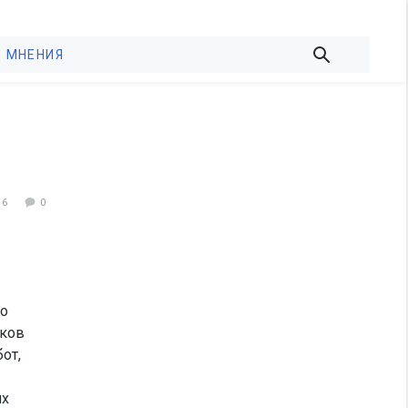
МНЕНИЯ
36
0
по
иков
от,
их