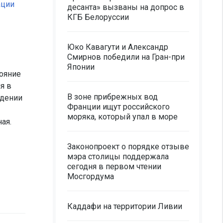
ации
десанта» вызваны на допрос в
КГБ Белоруссии
Юко Кавагути и Александр
Смирнов победили на Гран-при
Японии
тояние
я в
В зоне прибрежных вод
ждении
Франции ищут российского
моряка, который упал в море
ая.
Законопроект о порядке отзыве
мэра столицы поддержала
сегодня в первом чтении
Мосгордума
Каддафи на территории Ливии