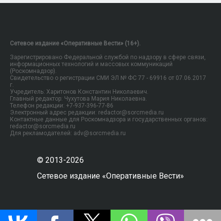
Сетевое издание «Оперативные Вести» (16+).
Зарегистрировано Федеральной службой по надзору в сфере связи,
информационных технологий и массовых коммуникаций
(Роскомнадзор).
Свидетельство о регистрации СМИ ЭЛ № ФС 77 - 69916 от 07.06.2017
г.
Учредитель: Харитонов Константин Николаевич.
Главный редактор: Чухутова Мария Николаевна.
Телефон редакции: +7-937-396-77-86
Электронный адрес редакции: redactor@sorcmedia.ru
Контактные данные для Роскомнадзора и государственных органов:
redactor@sorcmedia.ru
Для рекламодателей: adv@sorcmedia.ru
© 2013-2026
Сетевое издание «Оперативные Вести»