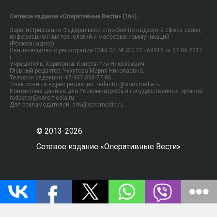
Сетевое издание «Оперативные Вести» (16+).
Зарегистрировано Федеральной службой по надзору в сфере связи,
информационных технологий и массовых коммуникаций
(Роскомнадзор).
Свидетельство о регистрации СМИ ЭЛ № ФС 77 - 69916 от 07.06.2017
г.
Учредитель: Харитонов Константин Николаевич.
Главный редактор: Чухутова Мария Николаевна.
Телефон редакции: +7-937-396-77-86
Электронный адрес редакции: redactor@sorcmedia.ru
Контактные данные для Роскомнадзора и государственных органов:
redactor@sorcmedia.ru
Для рекламодателей: adv@sorcmedia.ru
© 2013-2026
Сетевое издание «Оперативные Вести»