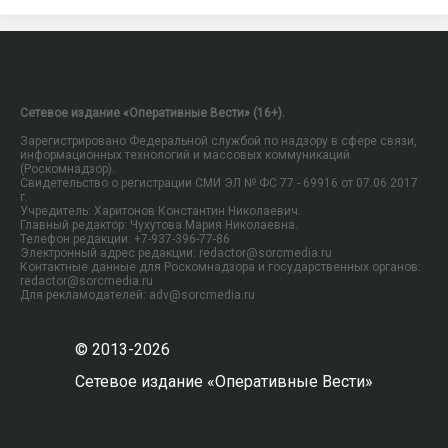
Сетевое издание «Оперативные Вести» (16+).
Зарегистрировано Федеральной службой по надзору в сфере связи,
информационных технологий и массовых коммуникаций
(Роскомнадзор).
Свидетельство о регистрации СМИ ЭЛ № ФС 77 - 69916 от 07.06.2017
г.
Учредитель: Харитонов Константин Николаевич.
Главный редактор: Чухутова Мария Николаевна.
Телефон редакции: +7-937-396-77-86
Электронный адрес редакции: redactor@sorcmedia.ru
Контактные данные для Роскомнадзора и государственных органов:
redactor@sorcmedia.ru
Для рекламодателей: adv@sorcmedia.ru
© 2013-2026
Сетевое издание «Оперативные Вести»