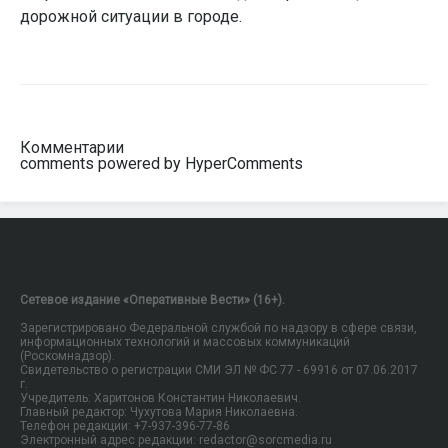
дорожной ситуации в городе.
Комментарии
comments powered by HyperComments
Сетевое издание «Оперативные Вести» (16+).
Зарегистрировано Федеральной службой по надзору в сфере связи,
информационных технологий и массовых коммуникаций
(Роскомнадзор).
Свидетельство о регистрации СМИ ЭЛ № ФС 77 - 69916 от 07.06.2017
г.
Учредитель: Харитонов Константин Николаевич.
Главный редактор: Чухутова Мария Николаевна.
Телефон редакции: +7-937-396-77-86
Электронный адрес редакции: redactor@sorcmedia.ru