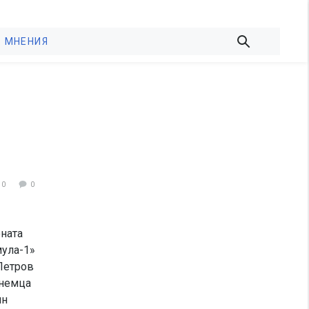
МНЕНИЯ
50
0
ната
мула-1»
Петров
 немца
ин