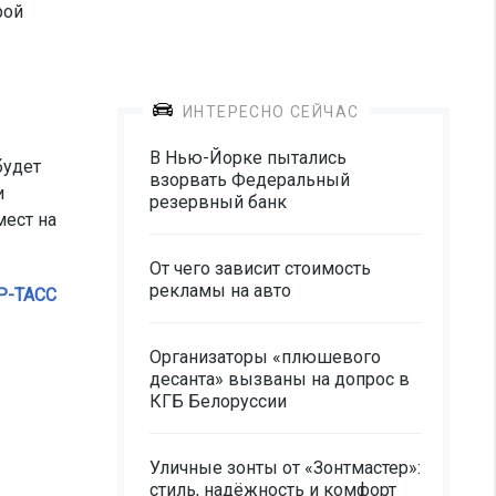
рой
ИНТЕРЕСНО СЕЙЧАС
В Нью-Йорке пытались
будет
взорвать Федеральный
и
резервный банк
мест на
От чего зависит стоимость
рекламы на авто
Р-ТАСС
Организаторы «плюшевого
десанта» вызваны на допрос в
КГБ Белоруссии
Уличные зонты от «Зонтмастер»:
стиль, надёжность и комфорт