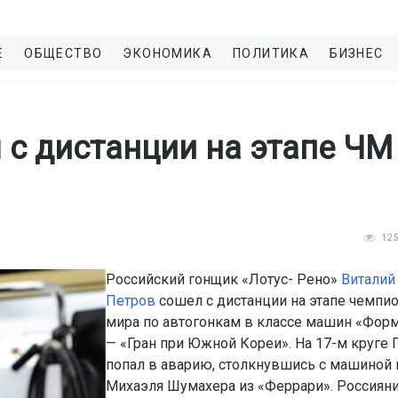
Е
ОБЩЕСТВО
ЭКОНОМИКА
ПОЛИТИКА
БИЗНЕС
 с дистанции на этапе ЧМ
12
Российский гонщик «Лотус- Рено»
Виталий
Петров
сошел с дистанции на этапе чемпио
мира по автогонкам в классе машин «Фор
— «Гран при Южной Кореи». На 17-м круге 
попал в аварию, столкнувшись с машиной
Михаэля Шумахера из «Феррари». Россиян