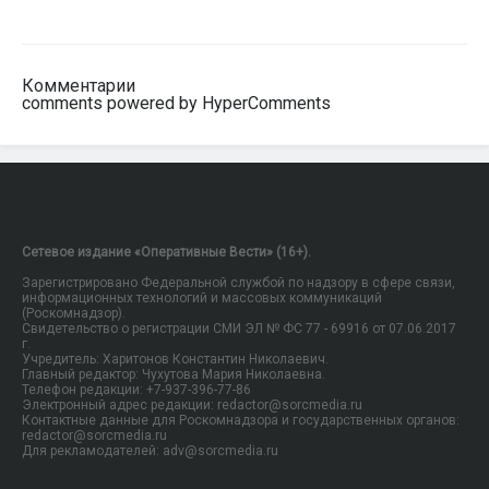
Комментарии
comments powered by HyperComments
Сетевое издание «Оперативные Вести» (16+).
Зарегистрировано Федеральной службой по надзору в сфере связи,
информационных технологий и массовых коммуникаций
(Роскомнадзор).
Свидетельство о регистрации СМИ ЭЛ № ФС 77 - 69916 от 07.06.2017
г.
Учредитель: Харитонов Константин Николаевич.
Главный редактор: Чухутова Мария Николаевна.
Телефон редакции: +7-937-396-77-86
Электронный адрес редакции: redactor@sorcmedia.ru
Контактные данные для Роскомнадзора и государственных органов:
redactor@sorcmedia.ru
Для рекламодателей: adv@sorcmedia.ru