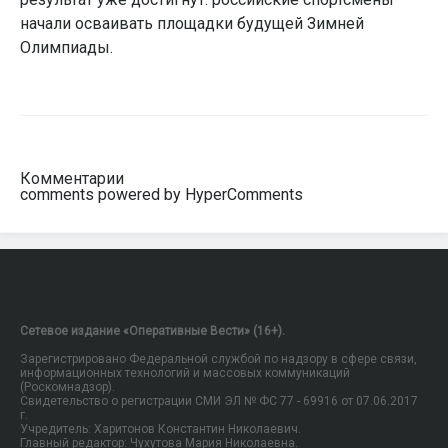
начали осваивать площадки будущей Зимней
Олимпиады.
Комментарии
comments powered by HyperComments
Сетевое издание «Оперативные Вести» (16+).
Зарегистрировано Федеральной службой по надзору в сфере связи,
информационных технологий и массовых коммуникаций
(Роскомнадзор).
Свидетельство о регистрации СМИ ЭЛ № ФС 77 - 69916 от 07.06.2017
г.
Учредитель: Харитонов Константин Николаевич.
Главный редактор: Чухутова Мария Николаевна.