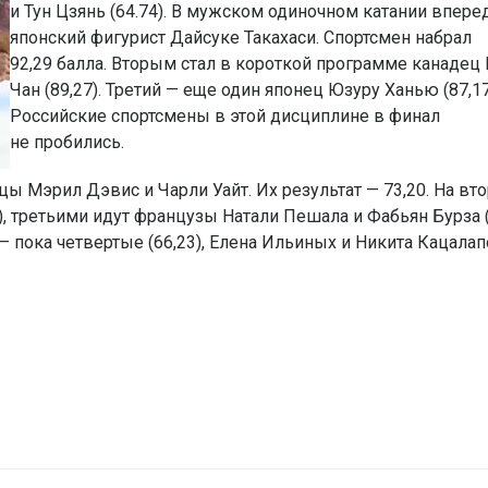
и Тун Цзянь (64.74). В мужском одиночном катании впере
японский фигурист Дайсуке Такахаси. Спортсмен набрал
92,29 балла. Вторым стал в короткой программе канадец
Чан (89,27). Третий — еще один японец Юзуру Ханью (87,17
Российские спортсмены в этой дисциплине в финал
не пробились.
ы Мэрил Дэвис и Чарли Уайт. Их результат — 73,20. На вт
), третьими идут французы Натали Пешала и Фабьян Бурза (
 пока четвертые (66,23), Елена Ильиных и Никита Кацала