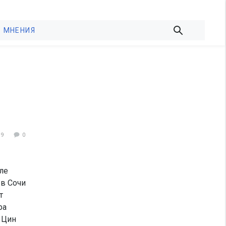
МНЕНИЯ
39
0
ле
 в Сочи
т
ра
 Цин