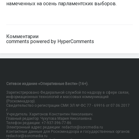
намеченных на осень парламентских выборов.
Комментарии
comments powered by HyperComments
Сетевое издание «Оперативные Вести» (16+).
Зарегистрировано Федеральной службой по надзору в сфере связи,
информационных технологий и массовых коммуникаций
(Роскомнадзор).
Свидетельство о регистрации СМИ ЭЛ № ФС 77 - 69916 от 07.06.2017
г.
Учредитель: Харитонов Константин Николаевич.
Главный редактор: Чухутова Мария Николаевна.
Телефон редакции: +7-937-396-77-86
Электронный адрес редакции: redactor@sorcmedia.ru
Контактные данные для Роскомнадзора и государственных органов:
redactor@sorcmedia.ru