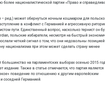
ю более националистической партии «Право и справедливо
 – ред.) может обернуться ночным кошмаром для польско
вступление в конфликт с Германией и агрессивную ритори
стом пути. Единственный вопрос, насколько тернист он бу
uardian, польские избиратели, несмотря на быстрый экономи
послали четкий сигнал о том, что они недовольны позицией
ну национализма при этом может сделать страну менее
ит большинство на парламентских выборах осенью 2015 год
 издание. Также в статье отмечается, что партия является
рзкое» поведение по отношению к другим европейским
 и соседней Германией.