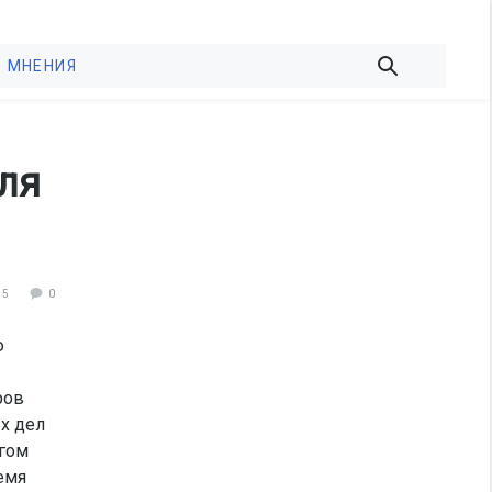
МНЕНИЯ
ля
75
0
ю
ров
ых дел
огом
емя