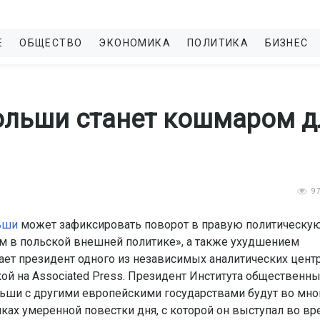
Е
ОБЩЕСТВО
ЭКОНОМИКА
ПОЛИТИКА
БИЗНЕС
ольши станет кошмаром д
9
ьши
может зафиксировать поворот в правую политическу
м в польской внешней политике», а также ухудшением
тает президент одного из независимых аналитических цент
кой на Associated Press. Президент Института общественн
льши с другими европейскими государствами будут во мн
мках умеренной повестки дня, с которой он выступал во вр