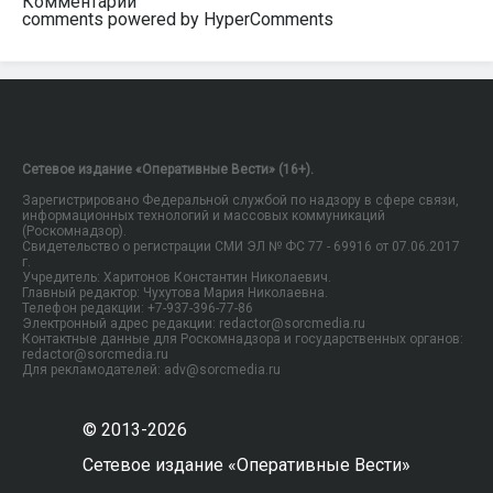
Комментарии
comments powered by HyperComments
Сетевое издание «Оперативные Вести» (16+).
Зарегистрировано Федеральной службой по надзору в сфере связи,
информационных технологий и массовых коммуникаций
(Роскомнадзор).
Свидетельство о регистрации СМИ ЭЛ № ФС 77 - 69916 от 07.06.2017
г.
Учредитель: Харитонов Константин Николаевич.
Главный редактор: Чухутова Мария Николаевна.
Телефон редакции: +7-937-396-77-86
Электронный адрес редакции: redactor@sorcmedia.ru
Контактные данные для Роскомнадзора и государственных органов:
redactor@sorcmedia.ru
Для рекламодателей: adv@sorcmedia.ru
© 2013-2026
Сетевое издание «Оперативные Вести»