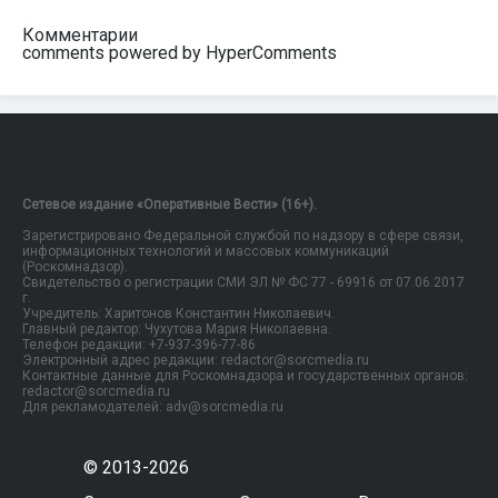
Комментарии
comments powered by HyperComments
Сетевое издание «Оперативные Вести» (16+).
Зарегистрировано Федеральной службой по надзору в сфере связи,
информационных технологий и массовых коммуникаций
(Роскомнадзор).
Свидетельство о регистрации СМИ ЭЛ № ФС 77 - 69916 от 07.06.2017
г.
Учредитель: Харитонов Константин Николаевич.
Главный редактор: Чухутова Мария Николаевна.
Телефон редакции: +7-937-396-77-86
Электронный адрес редакции: redactor@sorcmedia.ru
Контактные данные для Роскомнадзора и государственных органов:
redactor@sorcmedia.ru
Для рекламодателей: adv@sorcmedia.ru
© 2013-2026