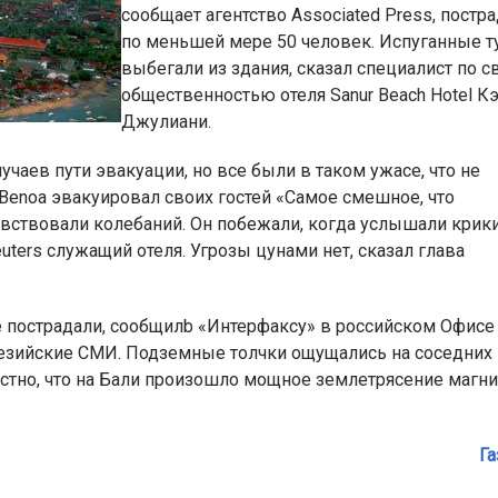
сообщает агентство Associated Press, постр
по меньшей мере 50 человек. Испуганные т
выбегали из здания, сказал специалист по с
общественностью отеля Sanur Beach Hotel К
Джулиани.
учаев пути эвакуации, но все были в таком ужасе, что не
i Benoa эвакуировал своих гостей «Самое смешное, что
увствовали колебаний. Он побежали, когда услышали крики
euters служащий отеля. Угрозы цунами нет, сказал глава
е пострадали, сообщилb «Интерфаксу» в российском Офисе
незийские СМИ. Подземные толчки ощущались на соседних
вестно, что на Бали произошло мощное землетрясение магн
Га