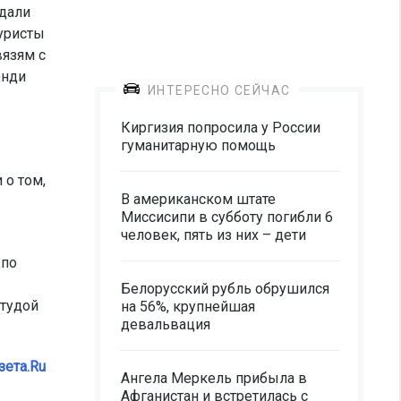
адали
уристы
вязям с
энди
ИНТЕРЕСНО СЕЙЧАС
Киргизия попросила у России
гуманитарную помощь
 о том,
В американском штате
Миссисипи в субботу погибли 6
человек, пять из них – дети
 по
Белорусский рубль обрушился
итудой
на 56%, крупнейшая
девальвация
зета.Ru
Ангела Меркель прибыла в
Афганистан и встретилась с