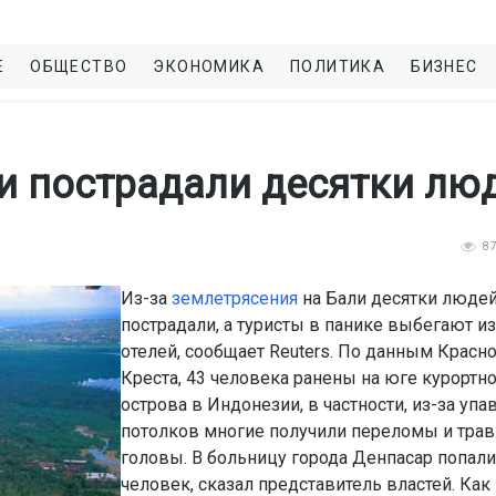
Е
ОБЩЕСТВО
ЭКОНОМИКА
ПОЛИТИКА
БИЗНЕС
и пострадали десятки лю
8
Из-за
землетрясения
на Бали десятки люде
пострадали, а туристы в панике выбегают из
отелей, сообщает Reuters. По данным Красн
Креста, 43 человека ранены на юге курортн
острова в Индонезии, в частности, из-за уп
потолков многие получили переломы и тра
головы. В больницу города Денпасар попали
человек, сказал представитель властей. Как