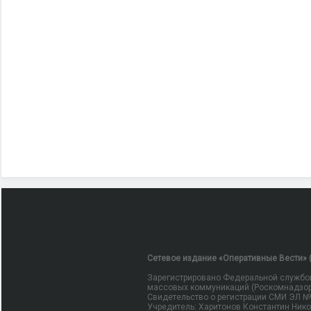
Сетевое издание «Оперативные Вести» (
Зарегистрировано Федеральной службой
массовых коммуникаций (Роскомнадзор
Свидетельство о регистрации СМИ ЭЛ № Ф
Учредитель: Харитонов Константин Ник