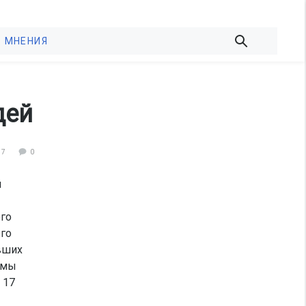
МНЕНИЯ
дей
77
0
й
ого
ого
авших
вмы
 17