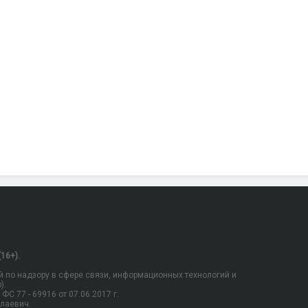
16+).
 по надзору в сфере связи, информационных технологий и
).
С 77 - 69916 от 07.06.2017 г.
олаевич.