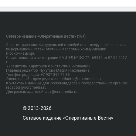
Сетевое издание «Оперативные Вести» (16+).
Зарегистрировано Федеральной службой по надзору в сфере связи,
информационных технологий и массовых коммуникаций
(Роскомнадзор).
Свидетельство о регистрации СМИ ЭЛ № ФС 77 - 69916 от 07.06.2017
г.
Учредитель: Харитонов Константин Николаевич.
Главный редактор: Чухутова Мария Николаевна.
Телефон редакции: +7-937-396-77-86
Электронный адрес редакции: redactor@sorcmedia.ru
Контактные данные для Роскомнадзора и государственных органов:
redactor@sorcmedia.ru
Для рекламодателей: adv@sorcmedia.ru
© 2013-2026
Сетевое издание «Оперативные Вести»