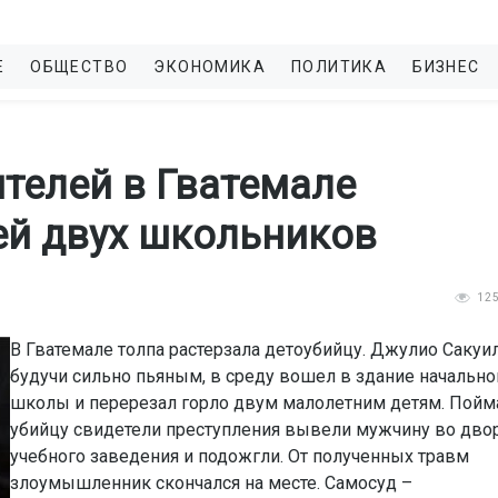
Е
ОБЩЕСТВО
ЭКОНОМИКА
ПОЛИТИКА
БИЗНЕС
телей в Гватемале
ей двух школьников
12
В Гватемале толпа растерзала детоубийцу. Джулио Сакуил
будучи сильно пьяным, в среду вошел в здание начально
школы и перерезал горло двум малолетним детям. Пой
убийцу свидетели преступления вывели мужчину во дво
учебного заведения и подожгли. От полученных травм
злоумышленник скончался на месте. Самосуд –