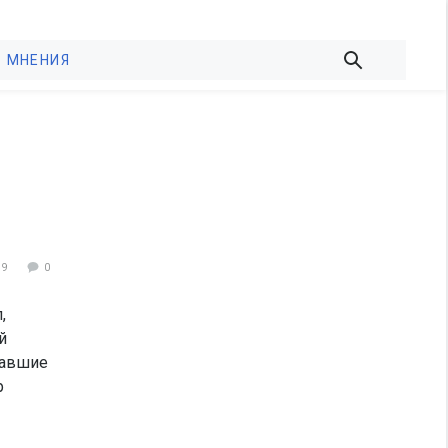
МНЕНИЯ
59
0
,
й
мавшие
р