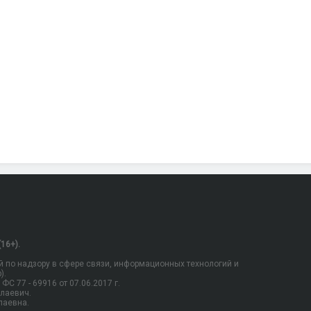
16+).
 по надзору в сфере связи, информационных технологий и
).
С 77 - 69916 от 07.06.2017 г.
олаевич.
лаевна.