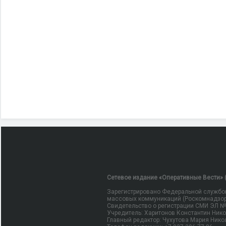
Сетевое издание «Оперативные Вести» (
Зарегистрировано Федеральной службой
массовых коммуникаций (Роскомнадзор
Свидетельство о регистрации СМИ ЭЛ № Ф
Учредитель: Харитонов Константин Ник
Главный редактор: Чухутова Мария Нико