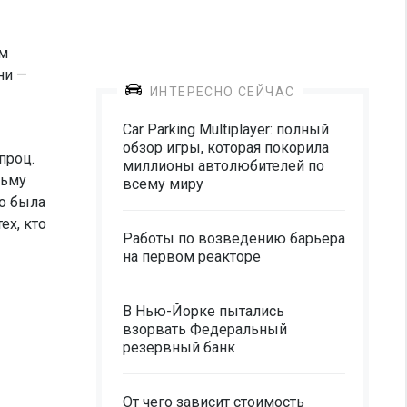
ам
ни —
ИНТЕРЕСНО СЕЙЧАС
Car Parking Multiplayer: полный
обзор игры, которая покорила
проц.
миллионы автолюбителей по
льму
всему миру
то была
ех, кто
Работы по возведению барьера
на первом реакторе
В Нью-Йорке пытались
взорвать Федеральный
резервный банк
От чего зависит стоимость