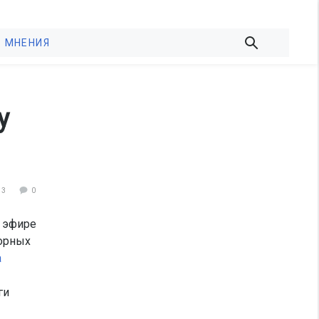
МНЕНИЯ
у
93
0
 эфире
орных
а
ги