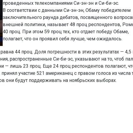
проведенных телекомпаниями Си-эн-эн и Си-би-эс.
В соответствии с данными Си-эн-эн, Обаму победителем
заключительного раунда дебатов, посвященного вопрос
внешней политики, называет 48 проц респондентов, Ром
40 проц. При этом 59 проц тех, кто отдает победу Обаме,
полагает, что он проявил себя лучше, чем ожидалось.
вна 44 проц. Доля погрешности в этих результатах — 4,5 
ия, распространенные Си-би-эс, указывают на то, чтоб па
и — лишь 23 проц. Еще 24 проц респондентов полагают, ч
 принял участие 521 американец с правом голоса из числа т
тов они будут поддерживать на ноябрьских выборах.