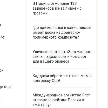
В Пекине отменены 138
авиарейсов из-за ливней с
грозами
ы
Где применяется и какие плюсы
имеет доска из древесно-
жку
полимерного композита?
Уличные зонты от «Зонтмастер»:
стиль, надёжность и комфорт
для вашего бизнеса
с»
Каддафи обратился с письмом к
конгрессу США
де они
Международное агентство Fitch
ь
отправило рейтинг России в
«мусорку»