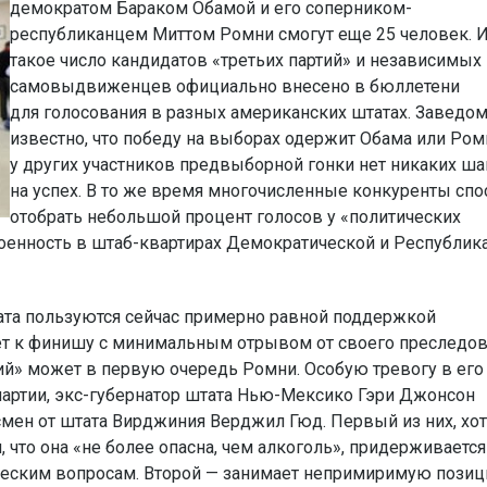
демократом Бараком Обамой и его соперником-
республиканцем Миттом Ромни смогут еще 25 человек. 
такое число кандидатов «третьих партий» и независимых
самовыдвиженцев официально внесено в бюллетени
для голосования в разных американских штатах. Заведо
известно, что победу на выборах одержит Обама или Ром
у других участников предвыборной гонки нет никаких ш
на успех. В то же время многочисленные конкуренты сп
отобрать небольшой процент голосов у «политических
оенность в штаб-квартирах Демократической и Республик
ата пользуются сейчас примерно равной поддержкой
дет к финишу с минимальным отрывом от своего преследов
тий» может в первую очередь Ромни. Особую тревогу в его
ртии, экс-губернатор штата Нью-Мексико Гэри Джонсон
мен от штата Вирджиния Верджил Гюд. Первый из них, хот
 что она «не более опасна, чем алкоголь», придерживается
еским вопросам. Второй — занимает непримиримую пози