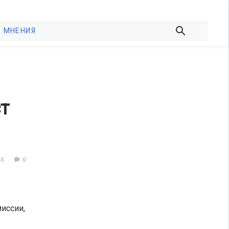
МНЕНИЯ
т
65
0
иссии,