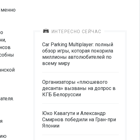
Именно
ИНТЕРЕСНО СЕЙЧАС
мо
ни,
Car Parking Multiplayer: полный
ансов
обзор игры, которая покорила
особны
миллионы автолюбителей по
всему миру
анской
Организаторы «плюшевого
десанта» вызваны на допрос в
КГБ Белоруссии
ателя.
Юко Кавагути и Александр
Смирнов победили на Гран-при
я
Японии
цию