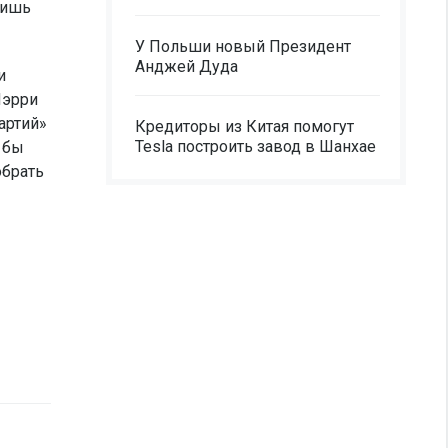
лишь
У Польши новый Президент
Анджей Дуда
и
Лэрри
артий»
Кредиторы из Китая помогут
Tesla построить завод в Шанхае
я бы
обрать