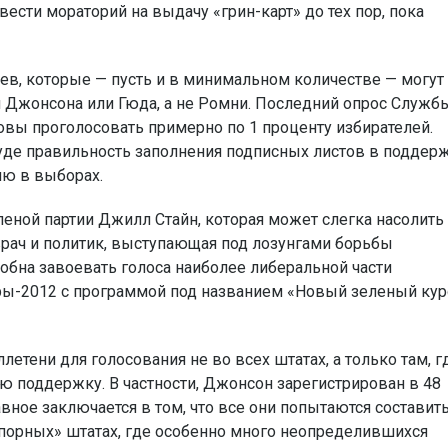
ести мораторий на выдачу «грин-карт» до тех пор, пока
ев, которые — пусть и в минимальном количестве — могут
и Джонсона или Гюда, а не Ромни. Последний опрос Служб
отовы проголосовать примерно по 1 проценту избирателей.
уде правильность заполнения подписных листов в поддер
ию в выборах.
леной партии Джилл Стайн, которая может слегка насолить
врач и политик, выступающая под лозунгами борьбы
обна завоевать голоса наиболее либеральной части
оры-2012 с программой под названием «Новый зеленый кур
етени для голосования не во всех штатах, а только там, г
ю поддержку. В частности, Джонсон зарегистрирован в 48
лавное заключается в том, что все они попытаются составит
порных» штатах, где особенно много неопределившихся