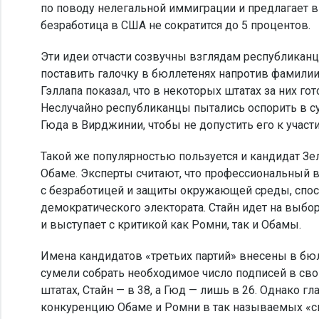
по поводу нелегальной иммиграции и предлагает вв
безработица в США не сократится до 5 процентов.
Эти идеи отчасти созвучны взглядам республиканц
поставить галочку в бюллетенях напротив фамили
Гэллапа показал, что в некоторых штатах за них г
Неслучайно республиканцы пытались оспорить в с
Гюда в Вирджинии, чтобы не допустить его к участ
Такой же популярностью пользуется и кандидат Зе
Обаме. Эксперты считают, что профессиональный 
с безработицей и защиты окружающей среды, спос
демократического электората. Стайн идет на выб
и выступает с критикой как Ромни, так и Обамы.
Имена кандидатов «третьих партий» внесены в бюлл
сумели собрать необходимое число подписей в сво
штатах, Стайн — в 38, а Гюд — лишь в 26. Однако г
конкуренцию Обаме и Ромни в так называемых «с