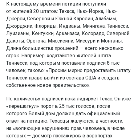
К настоящему времени петиции поступили
от жителей 20 штатов: Техаса, Нью-Йорка, Нью-
Джерси, Северной и Южной Каролин, Алабамы,
Джорджии, Флориды, Индианы, Мичигана, Теннесси,
Луизианы, Кентукки, Арканзаса, Колорадо, Северной
Дакоты, Орегона, Миссисипи, Миссури и Монтаны.
Длина большинства прошений — всего несколько
строк. Например, ходатайство жителей штата
Теннесси, под которым поставили подписи 8 тыс
человек, таково: «Просим мирно предоставить штату
Теннесси право выйти из состава США и создать
собственное новое правительство».
По количеству подписей пока лидирует Техас. Он уже
«перешагнул» порог в 25 тыс голосов, после
которого Белый дом должен дать официальный
ответ на петицию. Техасцы жалуются, в частности,
на «вопиющие нарушения» прав человека, в числе
которых — досмотр пассажиров в аэропортах