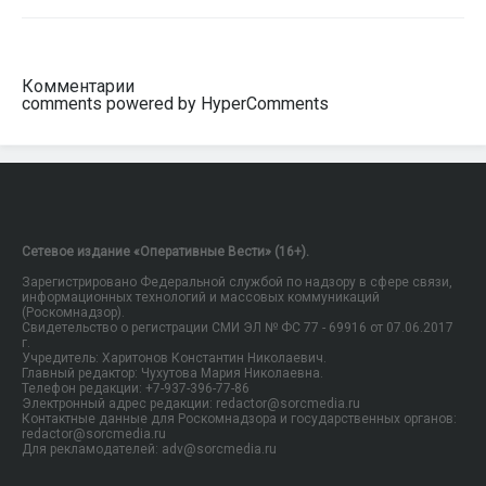
Комментарии
comments powered by HyperComments
Сетевое издание «Оперативные Вести» (16+).
Зарегистрировано Федеральной службой по надзору в сфере связи,
информационных технологий и массовых коммуникаций
(Роскомнадзор).
Свидетельство о регистрации СМИ ЭЛ № ФС 77 - 69916 от 07.06.2017
г.
Учредитель: Харитонов Константин Николаевич.
Главный редактор: Чухутова Мария Николаевна.
Телефон редакции: +7-937-396-77-86
Электронный адрес редакции: redactor@sorcmedia.ru
Контактные данные для Роскомнадзора и государственных органов:
redactor@sorcmedia.ru
Для рекламодателей: adv@sorcmedia.ru