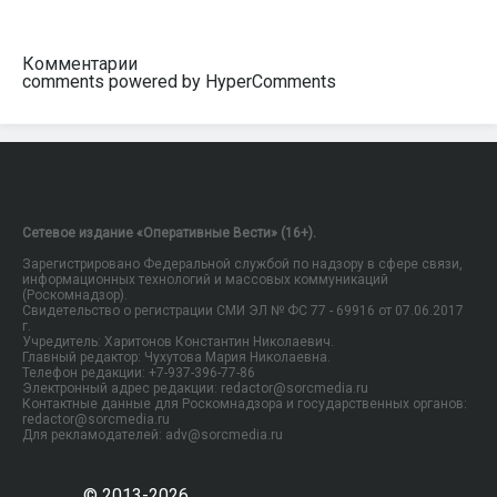
Комментарии
comments powered by HyperComments
Сетевое издание «Оперативные Вести» (16+).
Зарегистрировано Федеральной службой по надзору в сфере связи,
информационных технологий и массовых коммуникаций
(Роскомнадзор).
Свидетельство о регистрации СМИ ЭЛ № ФС 77 - 69916 от 07.06.2017
г.
Учредитель: Харитонов Константин Николаевич.
Главный редактор: Чухутова Мария Николаевна.
Телефон редакции: +7-937-396-77-86
Электронный адрес редакции: redactor@sorcmedia.ru
Контактные данные для Роскомнадзора и государственных органов:
redactor@sorcmedia.ru
Для рекламодателей: adv@sorcmedia.ru
© 2013-2026