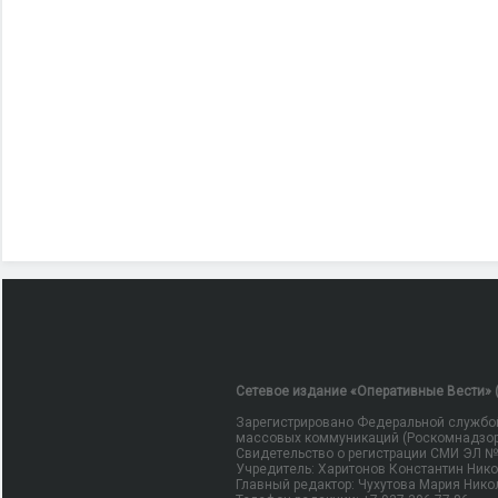
Сетевое издание «Оперативные Вести» (
Зарегистрировано Федеральной службой
массовых коммуникаций (Роскомнадзор
Свидетельство о регистрации СМИ ЭЛ № Ф
Учредитель: Харитонов Константин Ник
Главный редактор: Чухутова Мария Нико