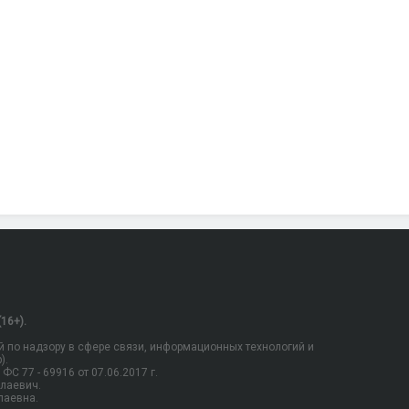
16+).
 по надзору в сфере связи, информационных технологий и
).
С 77 - 69916 от 07.06.2017 г.
олаевич.
лаевна.