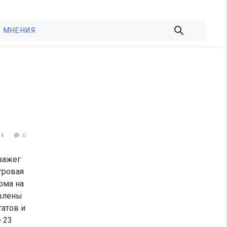
МНЕНИЯ
34
0
зажег
тровая
ома на
авлены
татов и
е 23