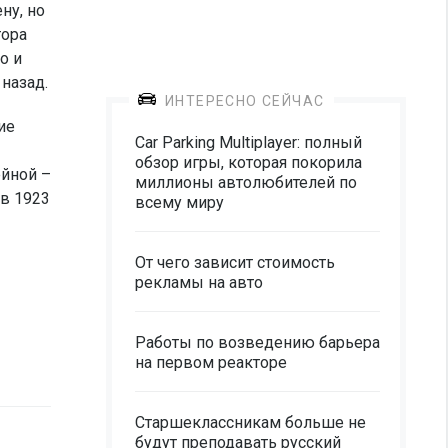
ну, но
тора
о и
назад.
ИНТЕРЕСНО СЕЙЧАС
ие
Car Parking Multiplayer: полный
обзор игры, которая покорила
ейной –
миллионы автолюбителей по
 в 1923
всему миру
От чего зависит стоимость
рекламы на авто
Работы по возведению барьера
на первом реакторе
Старшеклассникам больше не
будут преподавать русский