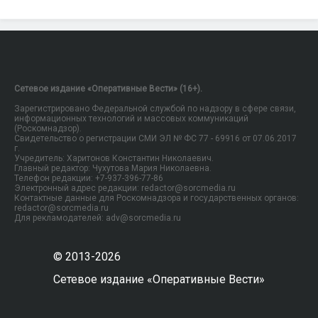
Сетевое издание «Оперативные Вести» (16+).
Зарегистрировано Федеральной службой по надзору в сфере связи,
информационных технологий и массовых коммуникаций
(Роскомнадзор).
Свидетельство о регистрации СМИ ЭЛ № ФС 77 - 69916 от 07.06.2017
г.
Учредитель: Харитонов Константин Николаевич.
Главный редактор: Чухутова Мария Николаевна.
Телефон редакции: +7-937-396-77-86
Электронный адрес редакции: redactor@sorcmedia.ru
Контактные данные для Роскомнадзора и государственных органов:
redactor@sorcmedia.ru
Для рекламодателей: adv@sorcmedia.ru
© 2013-2026
Сетевое издание «Оперативные Вести»