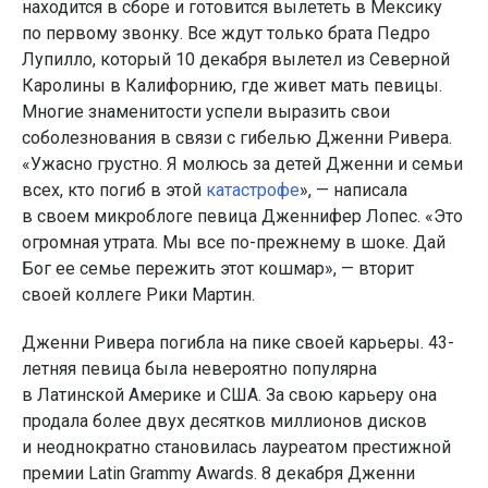
находится в сборе и готовится вылететь в Мексику
по первому звонку. Все ждут только брата Педро
Лупилло, который 10 декабря вылетел из Северной
Каролины в Калифорнию, где живет мать певицы.
Многие знаменитости успели выразить свои
соболезнования в связи с гибелью Дженни Ривера.
«Ужасно грустно. Я молюсь за детей Дженни и семьи
всех, кто погиб в этой
катастрофе
», — написала
в своем микроблоге певица Дженнифер Лопес. «Это
огромная утрата. Мы все по-прежнему в шоке. Дай
Бог ее семье пережить этот кошмар», — вторит
своей коллеге Рики Мартин.
Дженни Ривера погибла на пике своей карьеры. 43-
летняя певица была невероятно популярна
в Латинской Америке и США. За свою карьеру она
продала более двух десятков миллионов дисков
и неоднократно становилась лауреатом престижной
премии Latin Grammy Awards. 8 декабря Дженни