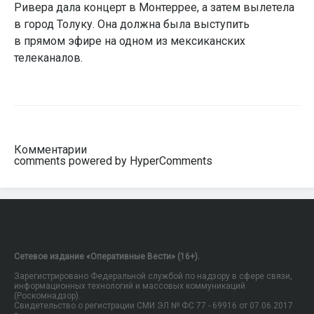
Ривера дала концерт в Монтеррее, а затем вылетела
в город Толуку. Она должна была выступить
в прямом эфире на одном из мексиканских
телеканалов.
Комментарии
comments powered by HyperComments
Сетевое издание «Оперативные Вести» (16+).
Зарегистрировано Федеральной службой по надзору в сфере связи,
информационных технологий и массовых коммуникаций
(Роскомнадзор).
Свидетельство о регистрации СМИ ЭЛ № ФС 77 - 69916 от 07.06.2017