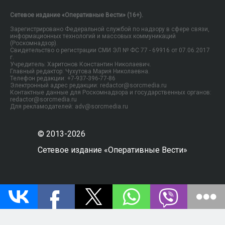
Сетевое издание «Оперативные Вести» (16+).
Зарегистрировано Федеральной службой по надзору в сфере связи,
информационных технологий и массовых коммуникаций
(Роскомнадзор).
Свидетельство о регистрации СМИ ЭЛ № ФС 77 - 69916 от 07.06.2017
г.
Учредитель: Харитонов Константин Николаевич.
Главный редактор: Чухутова Мария Николаевна.
Телефон редакции: +7-937-396-77-86
Электронный адрес редакции: redactor@sorcmedia.ru
Контактные данные для Роскомнадзора и государственных органов:
redactor@sorcmedia.ru
Для рекламодателей: adv@sorcmedia.ru
© 2013-2026
Сетевое издание «Оперативные Вести»