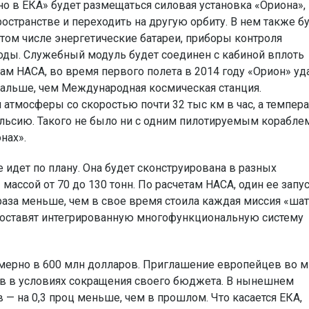
 в ЕКА» будет размещаться силовая установка «Ориона»,
странстве и переходить на другую орбиту. В нем также б
том числе энергетические батареи, приборы контроля
 воды. Служебный модуль будет соединен с кабиной вплоть
м НАСА, во время первого полета в 2014 году «Орион» уд
 дальше, чем Международная космическая станция.
атмосферы со скоростью почти 32 тыс км в час, а темпера
ельсию. Такого не было ни с одним пилотируемым корабле
нах».
 идет по плану. Она будет сконструирована в разных
ассой от 70 до 130 тонн. По расчетам НАСА, один ее запу
раза меньше, чем в свое время стоила каждая миссия «шат
 составят интегрированную многофункциональную систему
имерно в 600 млн долларов. Приглашение европейцев во 
тв в условиях сокращения своего бюджета. В нынешнем
 — на 0,3 проц меньше, чем в прошлом. Что касается ЕКА,