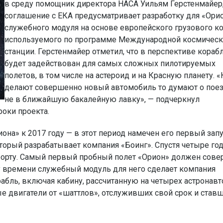
в среду помощник директора НАСА Уильям Герстенмайер
соглашение с ЕКА предусматривает разработку для «Ори
служебного модуля на основе европейского грузового ко
используемого по программе Международной космичес
станции. Герстенмайер отметил, что в перспективе кораб
будет задействован для самых сложных пилотируемых
полетов, в том числе на астероид и на Красную планету. 
делают совершенно новый автомобиль то думают о пое
не в ближайшую бакалейную лавку», — подчеркнул
роки проекта.
на» к 2017 году — в этот период намечен его первый зап
торый разрабатывает компания «Боинг». Спустя четыре го
борту. Самый первый пробный полет «Орион» должен сов
му времени служебный модуль для него сделает компания
абль, включая кабину, рассчитанную на четырех астронавт
 двигатели от «шаттлов», отслуживших свой срок и став