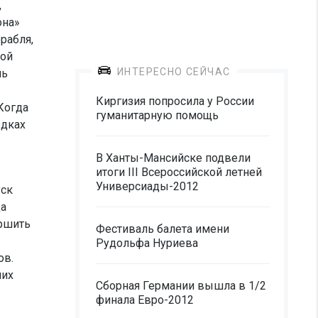
,
она»
рабля,
кой
ИНТЕРЕСНО СЕЙЧАС
ль
Киргизия попросила у России
«Когда
гуманитарную помощь
здках
В Ханты-Мансийске подвели
итоги III Всероссийской летней
Универсиады-2012
уск
да
ершить
Фестиваль балета имени
Рудольфа Нуриева
ов.
ших
Сборная Германии вышла в 1/2
финала Евро-2012