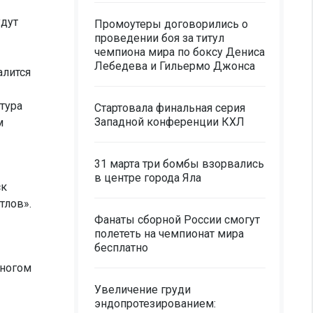
удут
Промоутеры договорились о
проведении боя за титул
чемпиона мира по боксу Дениса
Лебедева и Гильермо Джонса
алится
тура
Стартовала финальная серия
Западной конференции КХЛ
м
31 марта три бомбы взорвались
в центре города Яла
ск
тлов».
Фанаты сборной России смогут
полететь на чемпионат мира
бесплатно
многом
Увеличение груди
эндопротезированием: