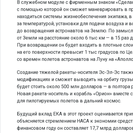
В служебном модуле с фирменным знаком «Сделано
с помощью которой он сможет маневрировать в про
находиться системы жизнеобеспечения экипажа, в 
за температурой, установки для подачи воздуха и
до возвращения астронавтов на Землю. По замысла
от Земли на расстояние около 6 тыс км — в 15 раз
При возвращении он будет входить в плотные слои 
на его поверхности превысит 1 тыс градусов по Ц
со времен полетов астронавтов на Луну на «Аполло
Создание тяжелой ракеты-носителя Эс-Эл-Эс также
модификациях и сможет выводить на орбиту грузы м
будет стоить около 500 млн долларов — в полтора 
Новая ракета-носитель и корабль «Орион» вместе
для пилотируемых полетов в дальний космос.
Будущий вклад ЕКА в этот проект оценивается пр
объясняется стремлением НАСА к экономии средс
финансовом году он составляет 17,7 млрд долларов