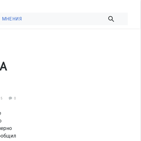
МНЕНИЯ
СА
15
0
е
о
мерно
сообщил