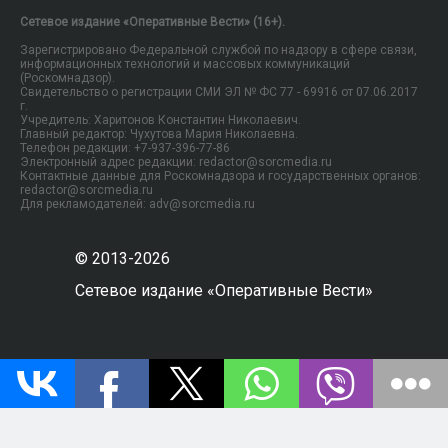
Сетевое издание «Оперативные Вести» (16+).
Зарегистрировано Федеральной службой по надзору в сфере связи,
информационных технологий и массовых коммуникаций
(Роскомнадзор).
Свидетельство о регистрации СМИ ЭЛ № ФС 77 - 69916 от 07.06.2017
г.
Учредитель: Харитонов Константин Николаевич.
Главный редактор: Чухутова Мария Николаевна.
Телефон редакции: +7-937-396-77-86
Электронный адрес редакции: redactor@sorcmedia.ru
Контактные данные для Роскомнадзора и государственных органов:
redactor@sorcmedia.ru
Для рекламодателей: adv@sorcmedia.ru
© 2013-2026
Сетевое издание «Оперативные Вести»