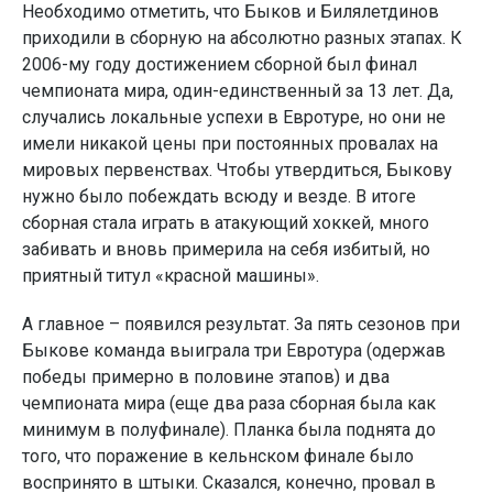
Необходимо отметить, что Быков и Билялетдинов
приходили в сборную на абсолютно разных этапах. К
2006-му году достижением сборной был финал
чемпионата мира, один-единственный за 13 лет. Да,
случались локальные успехи в Евротуре, но они не
имели никакой цены при постоянных провалах на
мировых первенствах. Чтобы утвердиться, Быкову
нужно было побеждать всюду и везде. В итоге
сборная стала играть в атакующий хоккей, много
забивать и вновь примерила на себя избитый, но
приятный титул «красной машины».
А главное – появился результат. За пять сезонов при
Быкове команда выиграла три Евротура (одержав
победы примерно в половине этапов) и два
чемпионата мира (еще два раза сборная была как
минимум в полуфинале). Планка была поднята до
того, что поражение в кельнском финале было
воспринято в штыки. Сказался, конечно, провал в