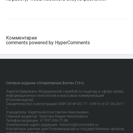
Комментарии
comments powered by HyperComments
Сетевое издание «Оперативные Вести» (16+).
Зарегистрировано Федеральной службой по надзору в сфере связи,
информационных технологий и массовых коммуникаций
(Роскомнадзор).
Свидетельство о регистрации СМИ ЭЛ № ФС 77 - 69916 от 07.06.2017
г.
Учредитель: Харитонов Константин Николаевич.
Главный редактор: Чухутова Мария Николаевна.
Телефон редакции: +7-937-396-77-86
Электронный адрес редакции: redactor@sorcmedia.ru
Контактные данные для Роскомнадзора и государственных органов: