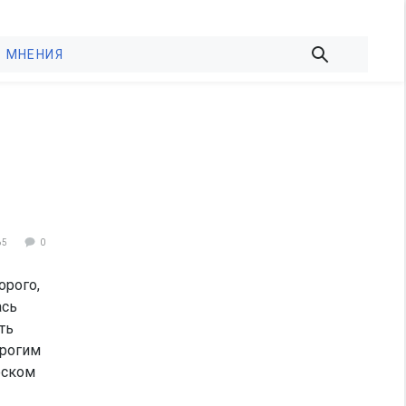
МНЕНИЯ
65
0
орого,
ась
ть
орогим
еском